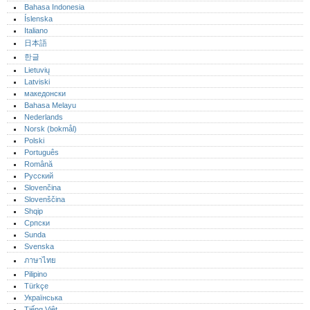
Bahasa Indonesia
Íslenska
Italiano
日本語
한글
Lietuvių
Latviski
македонски
Bahasa Melayu
Nederlands
Norsk (bokmål)‎
Polski
Português‎
Română
Русский
Slovenčina
Slovenščina
Shqip
Српски
Sunda
Svenska
ภาษาไทย
Pilipino
Türkçe
Українська
Tiếng Việt