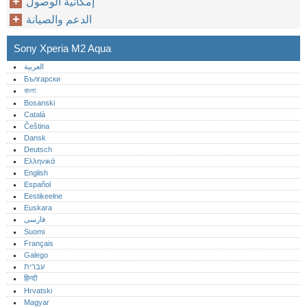
إمكانية الوصول
الدعم والصيانة
Sony Xperia M2 Aqua
العربية
Български
বাংলা
Bosanski
Català
Čeština
Dansk
Deutsch
Ελληνικά
English
Español
Eestikeelne
Euskara
فارسی
Suomi
Français
Galego
עברית
हिन्दी
Hrvatski
Magyar