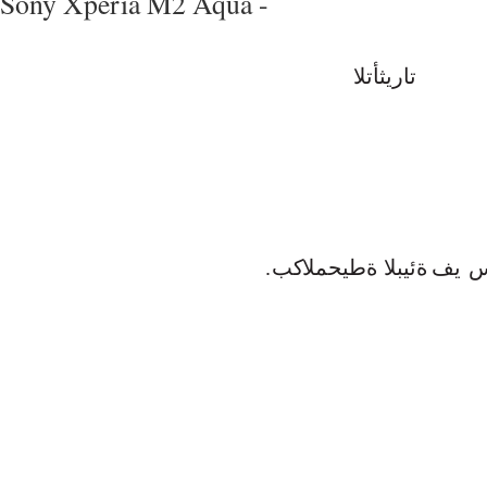
Sony Xperia M2 Aqua -
تاريثأتلا
س
يف
ةئيبلا
ةطيحملا
كب
.