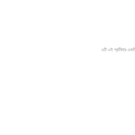
এটি এই প্রকািিার একটি