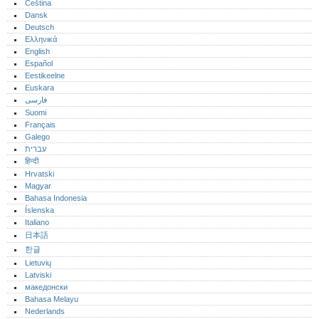
Čeština
Dansk
Deutsch
Ελληνικά
English
Español
Eestikeelne
Euskara
فارسی
Suomi
Français
Galego
עברית
हिन्दी
Hrvatski
Magyar
Bahasa Indonesia
Íslenska
Italiano
日本語
한글
Lietuvių
Latviski
македонски
Bahasa Melayu
Nederlands