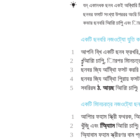
যন্ একানধক ছনব একই অব্থিারি ফ
ছনবর ফমাট সংখ্যা উপররর অংরি ডা
কভার ছনবরি আিরিা চাপুি এবং িারপ
একটি ছনবরি নজওট্যাে যু্তি ক
1
আপনি য্খি একটি ছনব ফ্রখরি, টু
2
আিরিা চাপুি, িারপর মািনচত্র স
3
ছনবর জি্য অব্থিাি ফসট কররি ম
4
ছনবর জি্য অব্থিাি পুিরায় ফসট
5
সবরিরষ
ঠ. আয়ছ
আিরিা চাপুি৷
একটি মািনচরত্র নজওট্যাে 
1
আপিার ফহাম স্ক্রীি ফথরক, আির
2
খুঁজুি এবং
অ্যািিাম
আিরিা চাপুি৷
3
অ্যািবাম ফহাম স্ক্রীরণর বাম 