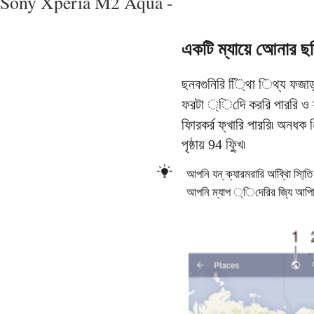
Sony Xperia M2 Aqua -
একটি ম্যায়ে আেনার ছব
ছনবগুনিরি ্থিাি িথ্য ফজাড়
ফরটা ্িদেি কররি পাররি ও 
ফিারকর্র ফ্খারি পাররি৷ অনধক
পৃষ্ঠায় 94 ফ্খুি৷
আপনি যন্ ক্যারমরারি অব্থিাি সিা্
আপনি ম্যাপ ্িদেরির জি্য আপিার 