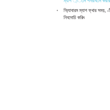
ম্যাপ ্িদেি পনরবিদেি কররি
•
অ্যািবারম ম্যাপ ফ্খার সময়, 
নিবদোচি করুি৷