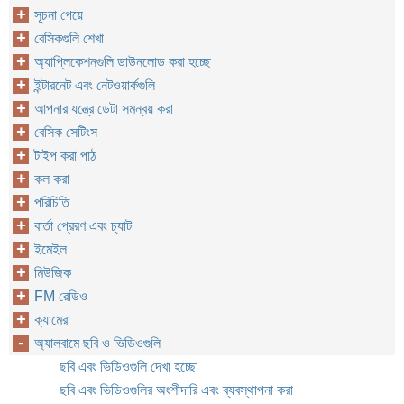
সূচনা পেয়ে
বেসিকগুলি শেখা
অ্যাপ্লিকেশনগুলি ডাউনলোড করা হচ্ছে
ইন্টারনেট এবং নেটওয়ার্কগুলি
আপনার যন্ত্রে ডেটা সমন্বয় করা
বেসিক সেটিংস
টাইপ করা পাঠ
কল করা
পরিচিতি
বার্তা প্রেরণ এবং চ্যাট
ইমেইল
মিউজিক
FM রেডিও
ক্যামেরা
অ্যালবামে ছবি ও ভিডিওগুলি
ছবি এবং ভিডিওগুলি দেখা হচ্ছে
ছবি এবং ভিডিওগুলির অংশীদারি এবং ব্যবস্থাপনা করা