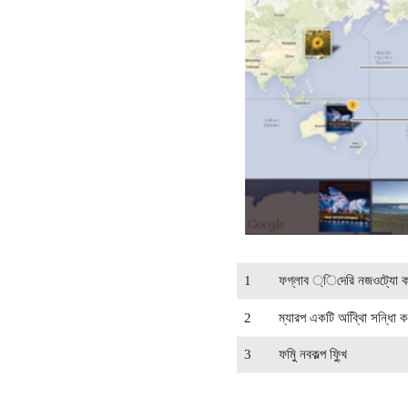
1
ফগ্লাব ্িদেরি নজওট্যাে করা
2
ম্যারপ একটি অব্থিাি সন্ধাি ক
3
ফমিু নবকল্প ফ্খুি