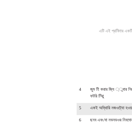
এটি এই প্রকািিার একটি
4
জুম ইি করার জি্য ্ুবার আিরি
ফটরি আিুি
5
একই অব্থিারি নজওট্যাে হওয়
6
ছনব এবং/বা নভনডওর নিবদোনচি 