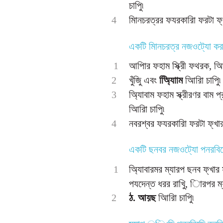
চাপুি৷
4
মািনচরত্রর ফযরকারিা ফরটা ফ্খ
একটি মািনচরত্র নজওট্যাে করা
1
আপিার ফহাম স্ক্রীি ফথরক, আির
2
খুঁজুি এবং
অ্যািিাম
আিরিা চাপুি৷
3
অ্যািবাম ফহাম স্ক্রীরণর বাম 
আিরিা চাপুি৷
4
নবরশ্বর ফযরকারিা ফরটা ফ্খার 
একটি ছনবর নজওট্যাে পনরবিদ
1
অ্যািবারমর ম্যারপ ছনব ফ্খা
পযদেন্ত ধরর রাখুি, িারপর ম্য
2
ঠ. আয়ছ
আিরিা চাপুি৷