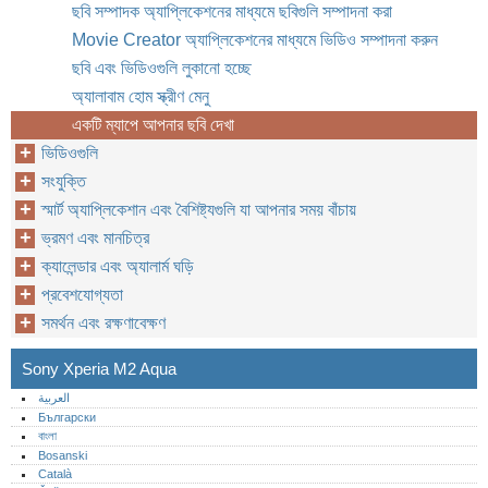
ছবি সম্পাদক অ্যাপ্লিকেশনের মাধ্যমে ছবিগুলি সম্পাদনা করা
Movie Creator অ্যাপ্লিকেশনের মাধ্যমে ভিডিও সম্পাদনা করুন
ছবি এবং ভিডিওগুলি লুকানো হচ্ছে
অ্যালাবাম হোম স্ক্রীণ মেনু
একটি ম্যাপে আপনার ছবি দেখা
ভিডিওগুলি
সংযুক্তি
স্মার্ট অ্যাপ্লিকেশান এবং বৈশিষ্ট্যগুলি যা আপনার সময় বাঁচায়
ভ্রমণ এবং মানচিত্র
ক্যালেন্ডার এবং অ্যালার্ম ঘড়ি
প্রবেশযোগ্যতা
সমর্থন এবং রক্ষণাবেক্ষণ
Sony Xperia M2 Aqua
العربية
Български
বাংলা
Bosanski
Català