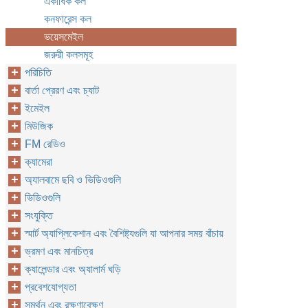
একাধিক কল
কনফারেন্স কল
ভয়েসমেইল
জরুরী কলসমূহ
পরিচিতি
বার্তা প্রেরণ এবং চ্যাট
ইমেইল
মিউজিক
FM রেডিও
ক্যামেরা
অ্যালবামে ছবি ও ভিডিওগুলি
ভিডিওগুলি
সংযুক্তি
স্মার্ট অ্যাপ্লিকেশান এবং বৈশিষ্ট্যগুলি যা আপনার সময় বাঁচায়
ভ্রমণ এবং মানচিত্র
ক্যালেন্ডার এবং অ্যালার্ম ঘড়ি
প্রবেশযোগ্যতা
সমর্থন এবং রক্ষণাবেক্ষণ