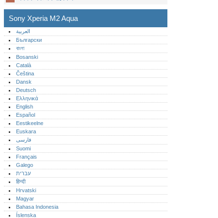
Sony Xperia M2 Aqua
العربية
Български
বাংলা
Bosanski
Català
Čeština
Dansk
Deutsch
Ελληνικά
English
Español
Eestikeelne
Euskara
فارسی
Suomi
Français
Galego
עברית
हिन्दी
Hrvatski
Magyar
Bahasa Indonesia
Íslenska