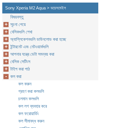
Sony Xperia M2 Aqua > ভয়েসমেইল
বিষয়বস্তু
সূচনা পেয়ে
বেসিকগুলি শেখা
অ্যাপ্লিকেশনগুলি ডাউনলোড করা হচ্ছে
ইন্টারনেট এবং নেটওয়ার্কগুলি
আপনার যন্ত্রে ডেটা সমন্বয় করা
বেসিক সেটিংস
টাইপ করা পাঠ
কল করা
কল করুন
গ্রহণ করা কলগুলি
চলমান কলগুলি
কল লগ ব্যবহার করে
কল ফরোয়ার্ডিং
কল সীমাবদ্ধ করুন