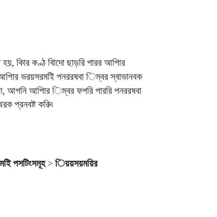
 হয়, কিার কণ্ঠ বািদো ছাড়রি পারর আপিার
৷ আপিার ভরয়সরমইি পনররষবা িম্বর স্বাভানবক
িা, আপনি আপিার িম্বর ফপরি পাররি পনররষবা
ক প্রনবষ্ট করুি৷
মইি পসটিংসমূহ
>
িয়য়সয়ময়ির