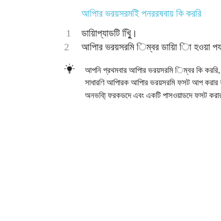
আপিার ভরয়সরমইি পনররষবায় কি কররি
1
ডায়ািপ্যাডটি খুিুি।
2
আপিার ভরয়সরমি িম্বর ডায়াি িা হওয়া পয
আপনি প্রথমবার আপিার ভরয়সরমি িম্বর কি কররি,
সাধারণি আপিারক আপিার ভরয়সরমি ফসট আপ করার 
অনভবা্ি ফরকডদে এবং একটি পাসওয়াডদে ফসট করার 