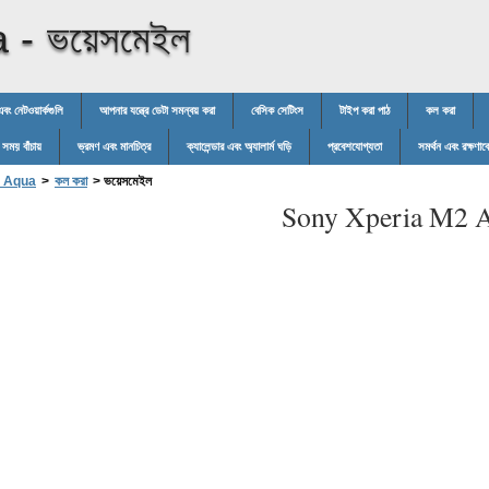
a -
ভয়েসমেইল
 এবং নেটওয়ার্কগুলি
আপনার যন্ত্রে ডেটা সমন্বয় করা
বেসিক সেটিংস
টাইপ করা পাঠ
কল করা
র সময় বাঁচায়
ভ্রমণ এবং মানচিত্র
ক্যালেন্ডার এবং অ্যালার্ম ঘড়ি
প্রবেশযোগ্যতা
সমর্থন এবং রক্ষণাবে
2 Aqua
>
কল করা
>
ভয়েসমেইল
Sony Xperia M2 