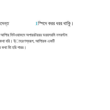
দেন্ত
1
স্পিদে করর ধরর থাকুি।
 আপিার ফিটওয়াকদে অপাররটররর ভরয়সরমি নসরস্টম
কথা বরি। উ্াহরণস্বরূপ, আপিারক একটি
কথা বিা হরি পারর।