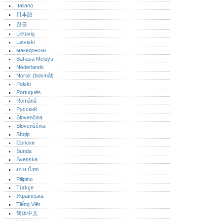
Italiano
日本語
한글
Lietuvių
Latviski
македонски
Bahasa Melayu
Nederlands
Norsk (bokmål)‎
Polski
Português‎
Română
Русский
Slovenčina
Slovenščina
Shqip
Српски
Sunda
Svenska
ภาษาไทย
Pilipino
Türkçe
Українська
Tiếng Việt
简体中文