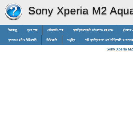
Sony Xperia M2 Aqu
বিষয়বস্তু
সূচনা পেয়ে
বেসিকগুলি শেখা
অ্যাপ্লিকেশনগুলি ডাউনলোড করা হচ্ছে
ইন্টারনেট
অ্যালবামে ছবি ও ভিডিওগুলি
ভিডিওগুলি
সংযুক্তি
স্মার্ট অ্যাপ্লিকেশান এবং বৈশিষ্ট্যগুলি যা আপনা
Sony Xperia M