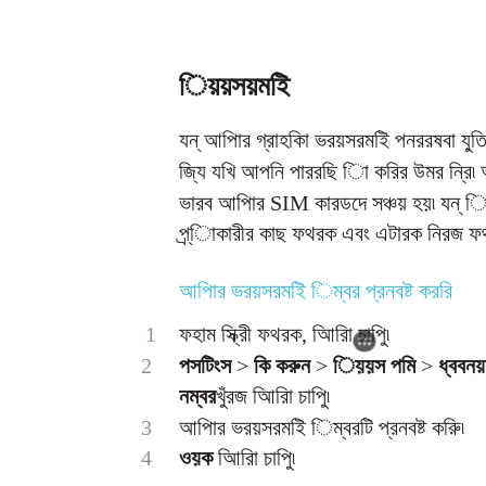
িয়য়সয়মইি
যন্ আপিার গ্রাহকিা ভরয়সরমইি পনররষবা যু্তি
জি্য যখি আপনি পাররছি িা করির উমর ন্রি
ভারব আপিার SIM কারডদে সঞ্চয় হয়৷ যন্ 
প্র্ািকারীর কাছ ফথরক এবং এটারক নিরজ ফথর
আপিার ভরয়সরমইি িম্বর প্রনবষ্ট কররি
1
ফহাম স্ক্রীি ফথরক, আিরিা চাপুি৷
2
পসটিংস
>
কি করুন
>
িয়য়স পমি
>
ধ্ববনয়
নম্বর
খুঁরজ আিরিা চাপুি৷
3
আপিার ভরয়সরমইি িম্বরটি প্রনবষ্ট করুি৷
4
ওয়ক
আিরিা চাপুি৷