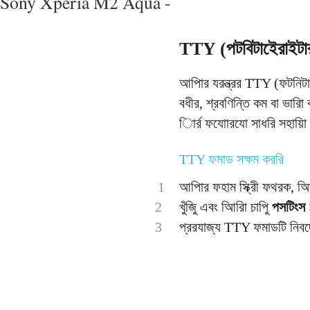
Sony Xperia M2 Aqua -
TTY (পটবিটাইেরাইটা
আপিার যরন্ত্রর TTY (ফটনিটাই
বধীর, শ্রবণিন্তি কম বা ভারি
িার্র ফযাোরযাে সাধরি সহায়ি
TTY ফমাড সক্ষম কররি
1
আপিার ফহাম স্ক্রীি ফথরক, আির
2
খুঁজুি এবং আিরিা চাপুি
পসটিংস
3
প্ররযাজ্য TTY ফমাডটি নিবদ