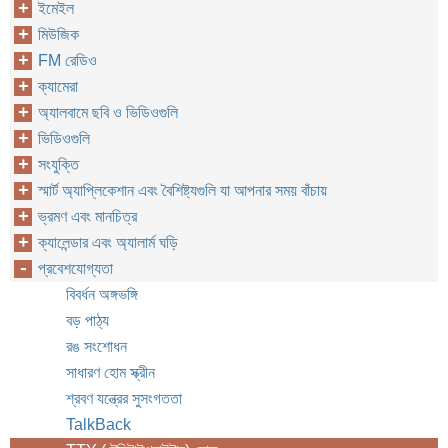
ইমেইল
মিউজিক
FM রেডিও
ক্যামেরা
অ্যালবামে ছবি ও ভিডিওগুলি
ভিডিওগুলি
সংযুক্তি
স্মার্ট অ্যাপ্লিকেশান এবং বৈশিষ্ট্যগুলি যা আপনার সময় বাঁচায়
ভ্রমণ এবং মানচিত্র
ক্যালেন্ডার এবং অ্যালার্ম ঘড়ি
প্রবেশযোগ্যতা
বিবর্ধন অঙ্গভঙ্গি
বড় পাঠ্য
রঙ সংশোধন
সাধারণ হোম স্ক্রীন
শ্রবণ যন্ত্রের সুসংগততা
TalkBack