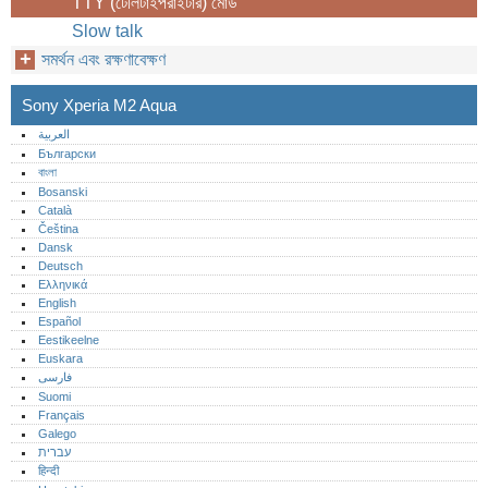
TTY (টেলিটাইপরাইটার) মোড
Slow talk
সমর্থন এবং রক্ষণাবেক্ষণ
Sony Xperia M2 Aqua
العربية
Български
বাংলা
Bosanski
Català
Čeština
Dansk
Deutsch
Ελληνικά
English
Español
Eestikeelne
Euskara
فارسی
Suomi
Français
Galego
עברית
हिन्दी