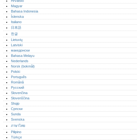
Hrvatski
Magyar
Bahasa Indonesia
Íslenska
Italiano
日本語
한글
Lietuvių
Latviski
македонски
Bahasa Melayu
Nederlands
Norsk (bokmål)‎
Polski
Português‎
Română
Русский
Slovenčina
Slovenščina
Shqip
Српски
Sunda
Svenska
ภาษาไทย
Pilipino
Türkçe