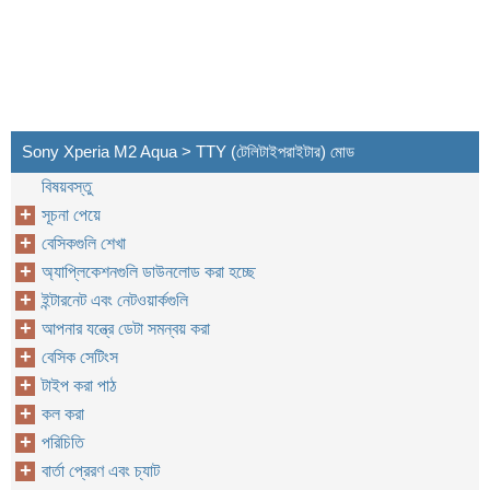
Sony Xperia M2 Aqua > TTY (টেলিটাইপরাইটার) মোড
বিষয়বস্তু
সূচনা পেয়ে
বেসিকগুলি শেখা
অ্যাপ্লিকেশনগুলি ডাউনলোড করা হচ্ছে
ইন্টারনেট এবং নেটওয়ার্কগুলি
আপনার যন্ত্রে ডেটা সমন্বয় করা
বেসিক সেটিংস
টাইপ করা পাঠ
কল করা
পরিচিতি
বার্তা প্রেরণ এবং চ্যাট