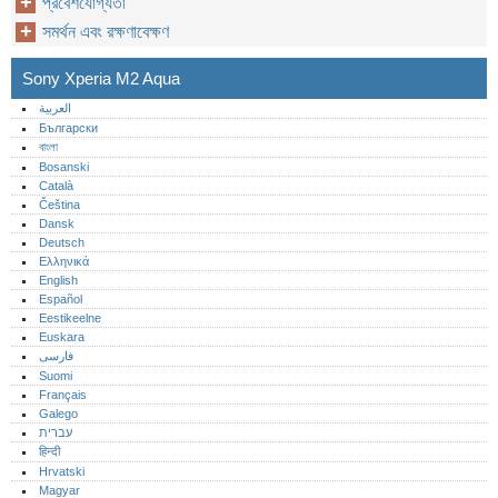
প্রবেশযোগ্যতা
সমর্থন এবং রক্ষণাবেক্ষণ
Sony Xperia M2 Aqua
العربية
Български
বাংলা
Bosanski
Català
Čeština
Dansk
Deutsch
Ελληνικά
English
Español
Eestikeelne
Euskara
فارسی
Suomi
Français
Galego
עברית
हिन्दी
Hrvatski
Magyar