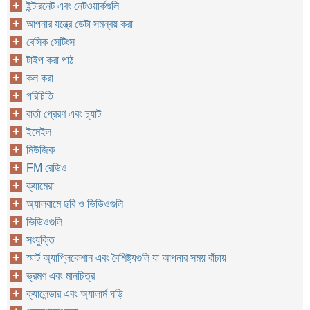
ইন্টারনেট এবং নেটওয়ার্কগুলি
আপনার যন্ত্রে ডেটা সমন্বয় করা
বেসিক সেটিংস
টাইপ করা পাঠ
কল করা
পরিচিতি
বার্তা প্রেরণ এবং চ্যাট
ইমেইল
মিউজিক
FM রেডিও
ক্যামেরা
অ্যালবামে ছবি ও ভিডিওগুলি
ভিডিওগুলি
সংযুক্তি
স্মার্ট অ্যাপ্লিকেশান এবং বৈশিষ্ট্যগুলি যা আপনার সময় বাঁচায়
ভ্রমণ এবং মানচিত্র
ক্যালেন্ডার এবং অ্যালার্ম ঘড়ি