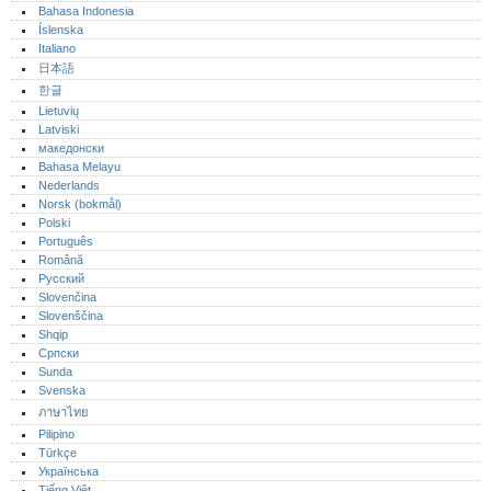
Bahasa Indonesia
Íslenska
Italiano
日本語
한글
Lietuvių
Latviski
македонски
Bahasa Melayu
Nederlands
Norsk (bokmål)‎
Polski
Português‎
Română
Русский
Slovenčina
Slovenščina
Shqip
Српски
Sunda
Svenska
ภาษาไทย
Pilipino
Türkçe
Українська
Tiếng Việt