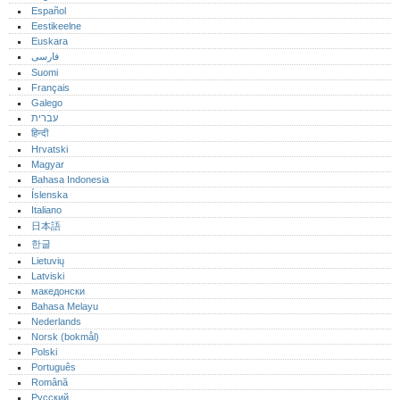
Español
Eestikeelne
Euskara
فارسی
Suomi
Français
Galego
עברית
हिन्दी
Hrvatski
Magyar
Bahasa Indonesia
Íslenska
Italiano
日本語
한글
Lietuvių
Latviski
македонски
Bahasa Melayu
Nederlands
Norsk (bokmål)‎
Polski
Português‎
Română
Русский