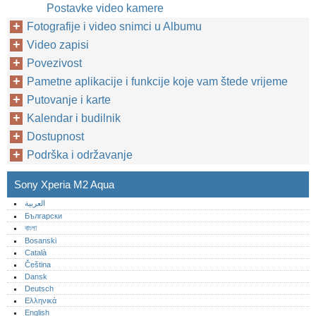
Postavke video kamere
Fotografije i video snimci u Albumu
Video zapisi
Povezivost
Pametne aplikacije i funkcije koje vam štede vrijeme
Putovanje i karte
Kalendar i budilnik
Dostupnost
Podrška i održavanje
Sony Xperia M2 Aqua
العربية
Български
বাংলা
Bosanski
Català
Čeština
Dansk
Deutsch
Ελληνικά
English