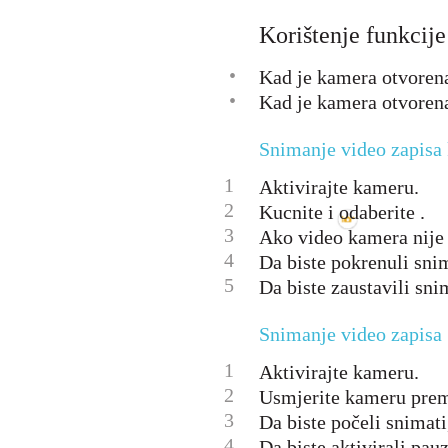
Korištenje funkcij
•
Kad je kamera otvorena,
•
Kad je kamera otvorena
Snimanje video zapisa 
1
Aktivirajte kameru.
2
Kucnite i odaberite .
3
Ako video kamera nije 
4
Da biste pokrenuli snim
5
Da biste zaustavili sni
Snimanje video zapisa
1
Aktivirajte kameru.
2
Usmjerite kameru pre
3
Da biste počeli snimati
4
Da biste aktivirali pau