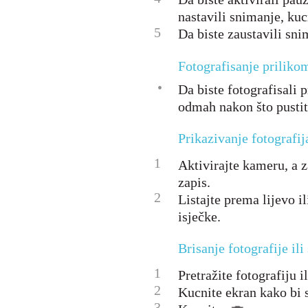
nastavili snimanje, kuc
5
Da biste zaustavili sni
Fotografisanje priliko
•
Da biste fotografisali 
odmah nakon što pustit
Prikazivanje fotografij
1
Aktivirajte kameru, a za
zapis.
2
Listajte prema lijevo i
isječke.
Brisanje fotografije il
1
Pretražite fotografiju il
2
Kucnite ekran kako bi s
3