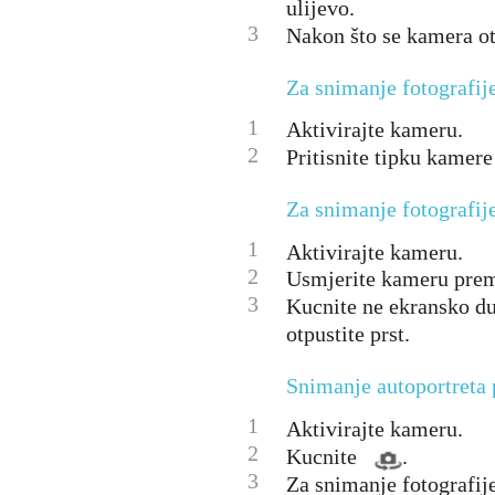
ulijevo.
3
Nakon što se kamera otv
Za snimanje fotografij
1
Aktivirajte kameru.
2
Pritisnite tipku kamere
Za snimanje fotografi
1
Aktivirajte kameru.
2
Usmjerite kameru pre
3
Kucnite ne ekransko d
otpustite prst.
Snimanje autoportret
1
Aktivirajte kameru.
2
Kucnite
.
3
Za snimanje fotografij