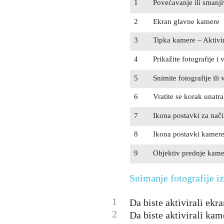
1
Povećavanje ili smanji
2
Ekran glavne kamere
3
Tipka kamere – Aktivi
4
Prikažite fotografije i 
5
Snimite fotografije ili 
6
Vratite se korak unatra
7
Ikona postavki za nač
8
Ikona postavki kamere
9
Objektiv prednje kame
Snimanje fotografije i
1
Da biste aktivirali ekra
2
Da biste aktivirali kam