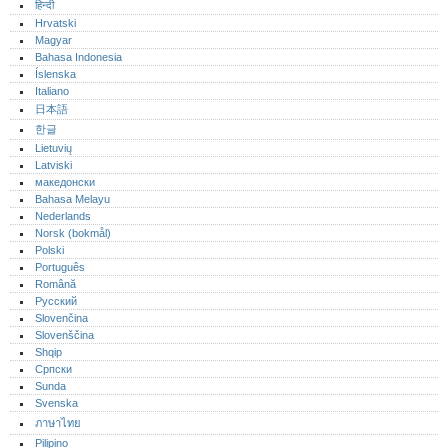
हिन्दी
Hrvatski
Magyar
Bahasa Indonesia
Íslenska
Italiano
日本語
한글
Lietuvių
Latviski
македонски
Bahasa Melayu
Nederlands
Norsk (bokmål)‎
Polski
Português‎
Română
Русский
Slovenčina
Slovenščina
Shqip
Српски
Sunda
Svenska
ภาษาไทย
Pilipino