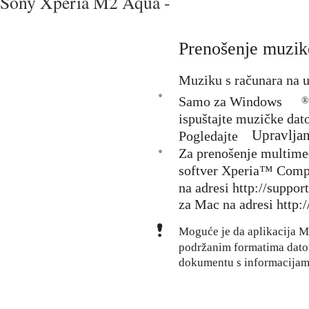
Sony Xperia M2 Aqua -
Prenošenje muzik
Muziku s računara na u
•
Samo za Windows
®
ispuštajte muzičke dato
Upravlja
Pogledajte
•
Za prenošenje multimed
softver Xperia™ Comp
na adresi http://supp
za Mac na adresi http
Moguće je da aplikacija M
podržanim formatima datote
dokumentu s informacijama