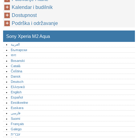
Kalendar i budilnik
Dostupnost
Podrška i održavanje
Sony Xperia M2 Aqua
العربية
Български
বাংলা
Bosanski
Català
Čeština
Dansk
Deutsch
Ελληνικά
English
Español
Eestikeelne
Euskara
فارسی
Suomi
Français
Galego
עברית