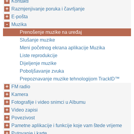
Kontakti
Razmjenjivanje poruka i čavrljanje
E-pošta
Muzika
Prenošenje muzike na uređaj
Slušanje muzike
Meni početnog ekrana aplikacije Muzika
Liste reprodukcije
Dijeljenje muzike
Poboljšavanje zvuka
Prepoznavanje muzike tehnologijom TrackID™‎
FM radio
Kamera
Fotografije i video snimci u Albumu
Video zapisi
Povezivost
Pametne aplikacije i funkcije koje vam štede vrijeme
Putovanje i karte